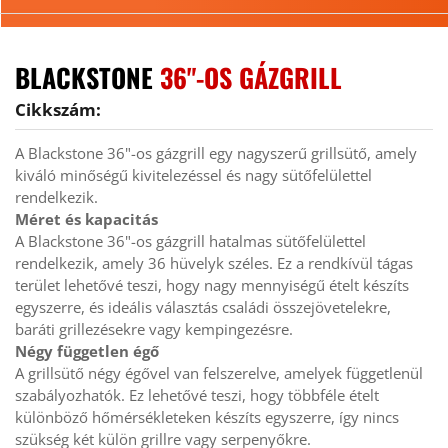
BLACKSTONE 
36"-OS GÁZGRILL
Cikkszám:
A Blackstone 36"-os gázgrill egy nagyszerű grillsütő, amely 
kiváló minőségű kivitelezéssel és nagy sütőfelülettel 
rendelkezik.
Méret és kapacitás
A Blackstone 36"-os gázgrill hatalmas sütőfelülettel 
rendelkezik, amely 36 hüvelyk széles. Ez a rendkívül tágas 
terület lehetővé teszi, hogy nagy mennyiségű ételt készíts 
egyszerre, és ideális választás családi összejövetelekre, 
baráti grillezésekre vagy kempingezésre.
Négy független égő
A grillsütő négy égővel van felszerelve, amelyek függetlenül 
szabályozhatók. Ez lehetővé teszi, hogy többféle ételt 
különböző hőmérsékleteken készíts egyszerre, így nincs 
szükség két külön grillre vagy serpenyőkre.