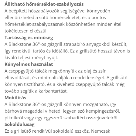
Állítható hőmérséklet-szabályozás
A beépített hőszabályozók segítségével könnyedén 
ellenőrizheted a sütő hőmérsékletét, és a pontos 
hőmérséklet-szabályozásnak köszönhetően minden étel 
tökéletesen elkészül.
Tartósság és minőség
A Blackstone 36"-os gázgrill strapabíró anyagokból készült, 
így rendkívül tartós és időtálló. Ez a grillsütő hosszú távon is 
kiváló teljesítményt nyújt.
Kényelmes használat
A cseppgyűjtő tálcák megkönnyítik az olaj és zsír 
eltávolítását, és minimalizálják a rendetlenséget. A grillsütő 
könnyen tisztítható, és a kivehető cseppgyűjtő tálcák még 
tovább segítik a karbantartást.
Mobilitás
A Blackstone 36"-os gázgrill könnyen mozgatható, így 
bárhová magaddal viheted, legyen szó kempingezésről, 
piknikről vagy egy egyszerű szabadtéri összejövetelről.
Sokoldalúság
Ez a grillsütő rendkívül sokoldalú eszköz. Nemcsak 