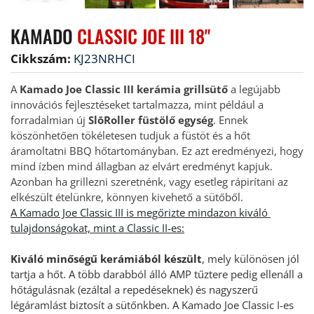
KAMADO 
CLASSIC JOE III 18"
Cikkszám:
KJ23NRHCI
A 
Kamado Joe Classic III kerámia grillsütő
 a legújabb 
innovációs fejlesztéseket tartalmazza, mint például a 
forradalmian új 
SlōRoller füstölő egység
. Ennek 
köszönhetően tökéletesen tudjuk a füstöt és a hőt 
áramoltatni BBQ hőtartományban. Ez azt eredményezi, hogy 
mind ízben mind állagban az elvárt eredményt kapjuk. 
Azonban ha grillezni szeretnénk, vagy esetleg rápirítani az 
elkészült ételünkre, könnyen kivehető a sütőből. 
A Kamado Joe Classic III is megőrizte mindazon kiváló 
tulajdonságokat, mint a Classic II-es:
Kiváló minőségű kerámiából készült
, mely különösen jól 
tartja a hőt. A több darabból álló AMP tűztere pedig ellenáll a 
hőtágulásnak (ezáltal a repedéseknek) és nagyszerű 
légáramlást biztosít a sütőnkben. A Kamado Joe Classic I-es 