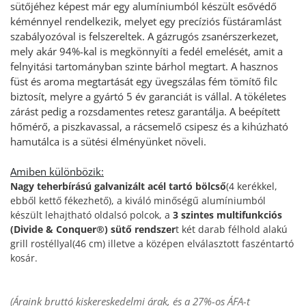
sütőjéhez képest már egy alumíniumból készült esővédő 
kéménnyel rendelkezik, melyet egy precíziós füstáramlást 
szabályozóval is felszereltek. A gázrugós zsanérszerkezet, 
mely akár 94%-kal is megkönnyíti a fedél emelését, amit a 
felnyitási tartományban szinte bárhol megtart. A hasznos 
füst és aroma megtartását egy üvegszálas fém tömítő filc 
biztosít, melyre a gyártó 5 év garanciát is vállal. A tökéletes 
zárást pedig a rozsdamentes retesz garantálja. A beépített 
hőmérő, a piszkavassal, a rácsemelő csipesz és a kihúzható 
hamutálca is a sütési élményünket növeli.
Amiben különbözik:
Nagy teherbírású galvanizált acél tartó bölcső
(4 kerékkel, 
ebből kettő fékezhető), a kiváló minőségű alumíniumból 
készült lehajtható oldalsó polcok, a 
3 szintes multifunkciós 
(Divide & Conquer®) sütő rendszer
t két darab félhold alakú 
grill rostéllyal(46 cm) illetve a középen elválasztott faszéntartó 
kosár. 
(Áraink bruttó kiskereskedelmi árak, és a 27%-os ÁFA-t 