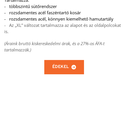
-   többszintű sütőrendszer
-   rozsdamentes acél faszéntartó kosár
-   rozsdamentes acél, könnyen kiemelhető hamutartály
-   Az „XL” változat tartalmazza az alapot és az oldalpolcokat 
is.
(Áraink bruttó kiskereskedelmi árak, és a 27%-os ÁFA-t 
tartalmazzák.)
ÉDEKEL