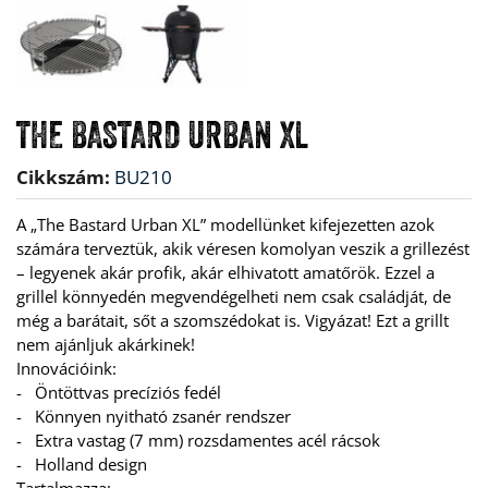
THE BASTARD URBAN XL
Cikkszám:
BU210
A „The Bastard Urban XL” modellünket kifejezetten azok 
számára terveztük, akik véresen komolyan veszik a grillezést 
– legyenek akár profik, akár elhivatott amatőrök. Ezzel a 
grillel könnyedén megvendégelheti nem csak családját, de 
még a barátait, sőt a szomszédokat is. Vigyázat! Ezt a grillt 
nem ajánljuk akárkinek!
Innovációink:
-   Öntöttvas precíziós fedél
-   Könnyen nyitható zsanér rendszer
-   Extra vastag (7 mm) rozsdamentes acél rácsok
-   Holland design
Tartalmazza: