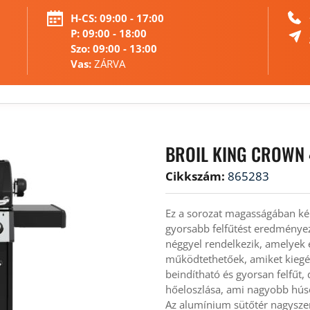
H-CS:
 09:00 - 17:00
P: 09:00 - 18:00 
Szo: 09:00 - 13:00 
Vas:
 ZÁRVA 
BROIL KING CROWN
Cikkszám:
865283
Ez a sorozat magasságában kény
gyorsabb felfűtést eredményez.
néggyel rendelkezik, amelyek e
működtethetőek, amiket kiegész
beindítható és gyorsan felfűt, 
hőeloszlása, ami nagyobb húsok
Az alumínium sütőtér nagyszerű