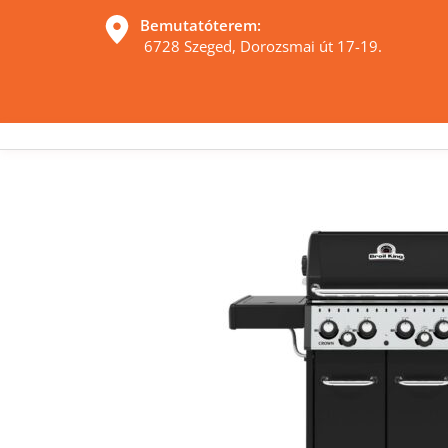
Bemutatóterem:
 6728 Szeged, Dorozsmai út 17-19. 