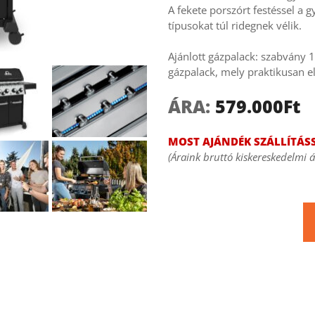
A fekete porszórt festéssel a 
típusokat túl ridegnek vélik.
Ajánlott gázpalack: szabvány 
gázpalack, mely praktikusan e
ÁRA: 
579.000Ft
MOST AJÁNDÉK SZÁLLÍTÁSS
(Áraink bruttó kiskereskedelmi á