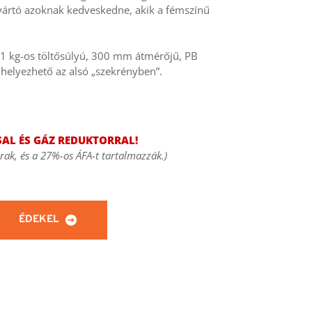
gyártó azoknak kedveskedne, akik a fémszínű 
11 kg-os töltősúlyú, 300 mm átmérőjű, PB 
lhelyezhető az alsó „szekrényben”.
AL ÉS GÁZ REDUKTORRAL! 
rak, és a 27%-os ÁFA-t tartalmazzák.)
ÉDEKEL