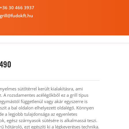
+36 30 466 3937 
grill@fudokft.hu
 490
elmes sütőtérrel került kialakításra, ami 
 A rozsdamentes acélégőkből ez a grill típus 
gymástól függetlenül vagy akár egyszerre is 
ít a bal oldalon elhelyezett oldalégő. Könnyen 
de a legjobb tulajdonsága az egyenletes 
, egész szárnyasok sütésére is alkalmassá teszi. 
 hőtároló, ezt egészíti ki a légkeveréses technika. 