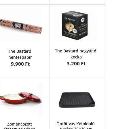
The Bastard begyújtó 
The Bastard 
kocka
hentespapír
3.200 Ft
9.900 Ft
Öntöttvas
 Kétoldalú 
Zománcozott 
Vaslap 26x26 cm