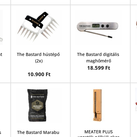
át
The Bastard hústépő 
The Bastard digitális 
(2x)
maghőmérő
18.599 Ft
10.900 Ft
MEATER PLUS
 
The Bastard Marabu 