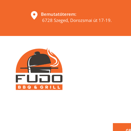
Bemutatóterem:
 6728 Szeged, Dorozsmai út 17-19. 