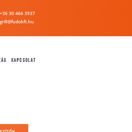
+36 30 466 3937 
grill@fudokft.hu
zás
Kapcsolat