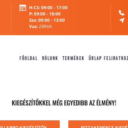
H-CS:
 09:00 - 17:00
P: 09:00 - 18:00 
Szo: 09:00 - 13:00 
Vas:
 ZÁRVA 
Főoldal
Rólunk
Termékek
Űrlap Feliratko
KIEGÉSZÍTŐKKEL MÉG EGYEDIBB AZ ÉLMÉNY!