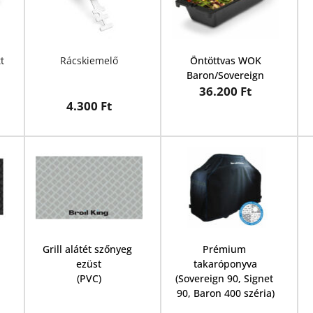
Mini hús hőmérő szett 
Rácskiemelő
Öntöttvas WOK
Baron/Sovereign
36.200 Ft
4.300 Ft
Grill alátét szőnyeg 
Prémium 
ezüst
takaróponyva
(PVC)
(Sovereign 90, Signet 
90, Baron 400 széria)