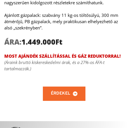
nagyszerűen kidolgozott részletekre számíthatunk.
Ajánlott gázpalack: szabvány 11 kg-os töltősúlyú, 300 mm 
átmérőjű, PB gázpalack, mely praktikusan elhelyezhető az 
alsó „szekrényben”.
ÁRA:
1.449.000Ft
MOST AJÁNDÉK SZÁLLÍTÁSSAL ÉS GÁZ REDUKTORRAL! 
(Áraink bruttó kiskereskedelmi árak, és a 27%-os ÁFA-t 
tartalmazzák.)
ÉRDEKEL