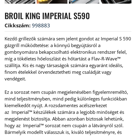
BROIL KING IMPERIAL S590
Cikkszám:
998883
Kezdő grillezők számára sem jelent gondot az Imperial S 590 
gázgrill működtetése: a könnyű begyújtásról a 
gombnyomásra bekapcsolható elektronikus rendszer felel, 
míg a tökéletes hőeloszlást és hőtartást a Flav-R-Wave™ 
szállítja. Kis és nagy társaságok számára egyaránt ideális, 
finom ételekkel örvendeztetheti meg családját vagy 
vendégeit. 
Ez a sorozat nem csupán megjelenésében figyelemreméltó, 
mind teljesítményben, mind pedig különleges funkciókban 
kiemelkedőt nyújt. A rozsdamentes acélszerkezet 
az  Imperial™ készülékek számára a legjobb minőséget és 
megjelenést biztosítja. Abban azonban biztosak lehetünk, 
hogy az  Imperial™ sorozat nem csupán a látványról szól. 
Bármelyik modellt válasszuk is, kiváló teljesítményre, és 