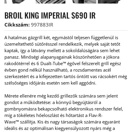
BROIL KING IMPERIAL S690 IR
Cikkszám:
997883IR
A hatalmas gázgrill két, egymástól teljesen függetlenül is 
üzemeltethető sütőrésszel rendelkezik, melyek saját tetőt 
kaptak, így a látvány mellett a sokoldalúságára sem lehet 
panasz. Minőségi alapanyagainak köszönhetően a jókora 
rakodótérrel és 6 Dualt-Tube™ égővel felszerelt grill egész 
évben gond nélkül használható, a rozsdamentes acél 
szerkezetért és a kifejezetten tartós öntött vas rácsokért még 
szélsőséges időjárás esetén sem kell aggódni.
Mérete ellenére még kezdő grillezők számára sem jelent 
gondot a működtetése: a könnyű begyújtásról a 
gombnyomásra bekapcsolható elektronikus rendszer felel, 
míg a tökéletes hőeloszlást és hőtartást a Flav-R-
Wave™ szállítja. Kis és nagy társaságok számára egyaránt 
ideális és az optimálisan kiegyensúlyozott nyárs még a 