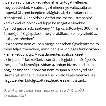
nyárson sült húsok kedvelőinek is tartogat kellemes 
meglepetéseket. A sütést igazi élménnyé változtatja az 
Imperial XL, ami beépített világítással, 4 rozsdamentes 
sütőráccsal, 2 két oldalas öntött vas ráccsal, strapabíró 
kerekekkel és polcokkal lopja be magát a szívekbe. 
Ajánlott gázpalack: szabvány 11 kg-os töltősúlyú, 300 mm 
átmérőjű, PB gázpalack, mely praktikusan elhelyezhető az 
alsó „szekrényben”. 
Ez a sorozat nem csupán megjelenésében figyelemreméltó, 
mind teljesítményben, mind pedig különleges funkciókban 
kiemelkedőt nyújt. A rozsdamentes acélszerkezet 
az Imperial™ készülékek számára a legjobb minőséget és 
megjelenést biztosítja. Abban azonban biztosak lehetünk, 
hogy az Imperial™ sorozat nem csupán a látványról szól. 
Bármelyik modellt válasszuk is, kiváló teljesítményre, és 
nagyszerűen kidolgozott részletekre számíthatunk.
(Áraink bruttó kiskereskedelmi árak, és a 27%-os ÁFA-t 
tartalmazzák.)