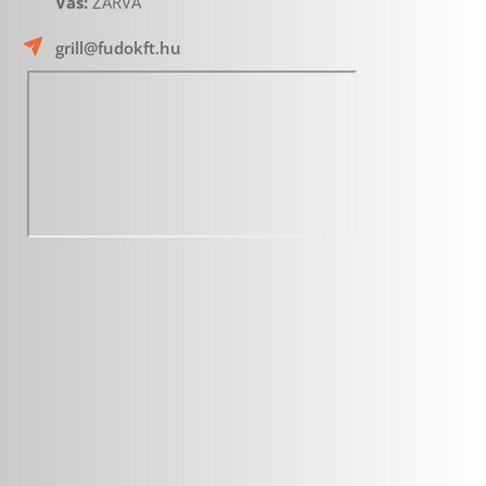
Vas: 
ZÁRVA 
grill@fudokft.hu