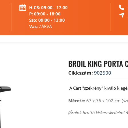
H-CS:
 09:00 - 17:00
P: 09:00 - 18:00 
Szo: 09:00 - 13:00 
Vas:
 ZÁRVA 
BROIL KING PORTA 
Cikkszám:
902500
 A Cart "szekrény" kiváló kiegé
Mérete:
 67 x 76 x 102 cm (sz
(Áraink bruttó kiskereskedelmi á