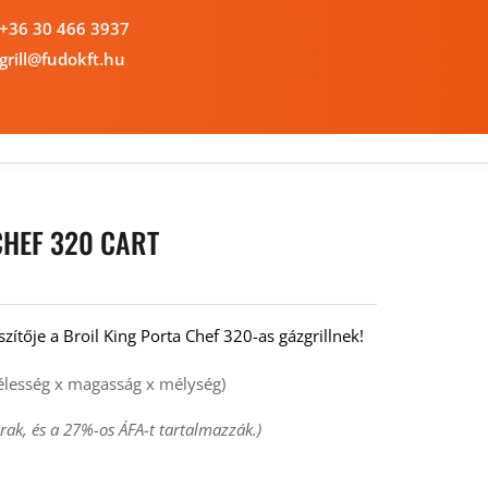
+36 30 466 3937 
grill@fudokft.hu
CHEF 320 CART
szítője a Broil King Porta Chef 320-as gázgrillnek!
élesség x magasság x mélység)
rak, és a 27%-os ÁFA-t tartalmazzák.)