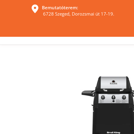
Bemutatóterem:
 6728 Szeged, Dorozsmai út 17-19. 