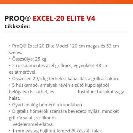
PROQ® 
EXCEL-20 ELITE V4
Cikkszám:
ProQ® Excel 20 Elite Model 120 cm magas és 53 cm 
széles.
Összsúlya: 25 kg.
2 rozsdamentes acél grillrács, egyenként 48 cm-
es átmérővel.
Összesen 29,5 kg terhelési kapacitás a grillrácsokon.
5 húskampó, amelyek révén a sütő kupolájából 
belógatva is süthet, és       
füstölhet húsokat vagy 
halat.
Gyári analóg hőmérő a kupolában.
Digitális hőmérők számára bevezető nyílás, mindkét 
grillrácsalatt, szilikonos
       védelemmel ellátva.
1 mm vastag hajlított lemezből készült falak.