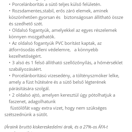
Porcelánborítás a sütő teljes külső felületén.
Rozsdamentes,stabil, erős záró elemek, aminek 
köszönhetően gyorsan és   biztonságosan állítható össze 
és szedhető szét.
Oldalsó fogantyúk, amelyekkel az egyes részelemek 
könnyen mozgathatók.
Az oldalsó fogantyúk PVC borítást kaptak, az 
átforrósodás elleni védelemre,   a könnyebb 
kezelhetőségért.
3 alsó és 1 felső állítható szellőzőnyílás, a hőmérséklet 
szabályozásáért.
Porcelánborítású vizesedény, a töltényszmóker lelke, 
amely a füst hűtésére és a sütő belső légterének 
párásítására szolgál.
2 oldalsó ajtó, amelyen keresztül úgy pótolhatjuk a 
faszenet, adagolhatunk
     füstölőfát vagy extra vizet, hogy nem szükséges 
szétszednünk a sütőt.
(Áraink bruttó kiskereskedelmi árak, és a 27%-os ÁFA-t 