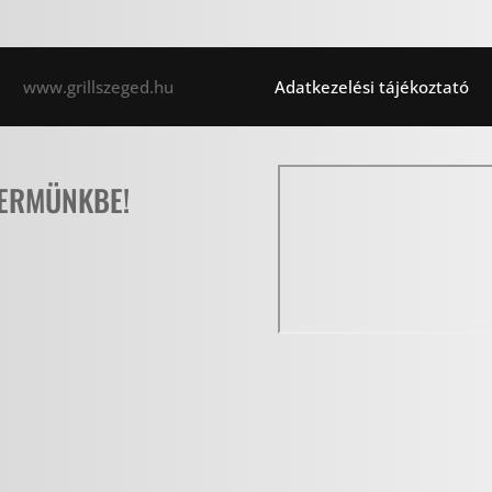
www.grillszeged.hu                       
Adatkezelési tájékoztató
TERMÜNKBE!