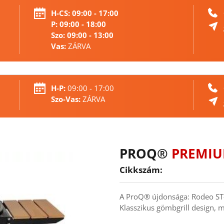
H-CS:
 09:00 - 17:00
P: 09:00 - 18:00 
Szo: 09:00 - 13:00 
Vas:
 ZÁRVA 
H-P:
 09:00 - 17:00
Szo-Vas:
 ZÁRVA 
PROQ® 
PREMIU
Cikkszám:
A ProQ® újdonsága: Rodeo ST
Klasszikus gömbgrill design, 