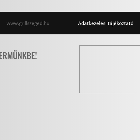
www.grillszeged.hu                       
Adatkezelési tájékoztató
TERMÜNKBE!