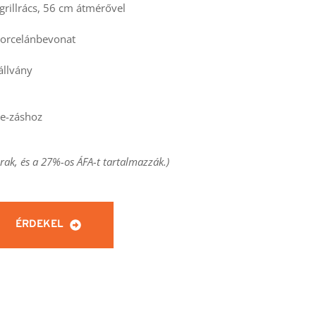
grillrács, 56 cm átmérővel
porcelánbevonat
állvány
ue-záshoz
rak, és a 27%-os ÁFA-t tartalmazzák.)
ÉRDEKEL