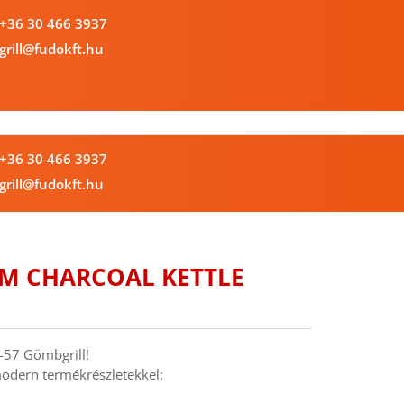
+36 30 466 3937 
grill@fudokft.hu
+36 30 466 3937 
grill@fudokft.hu
M CHARCOAL KETTLE 
-57 Gömbgrill!
modern termékrészletekkel: