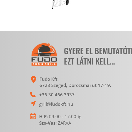
GYERE EL BEMUTATÓ
EZT LÁTNI KELL...
Fudo Kft.
6728 Szeged, Dorozsmai út 17-19. 
+36 30 466 3937
grill@fudokft.hu
H-P:
 09:00 - 17:00-ig
Szo-Vas: 
ZÁRVA 