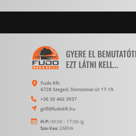
GYERE EL BEMUTATÓ
EZT LÁTNI KELL...
Fudo Kft.
6728 Szeged, Dorozsmai út 17-19. 
+36 30 466 3937
grill@fudokft.hu
H-P:
 09:00 - 17:00-ig
Szo-Vas: 
ZÁRVA 